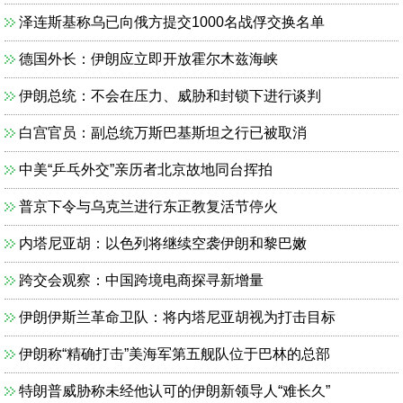
泽连斯基称乌已向俄方提交1000名战俘交换名单
德国外长：伊朗应立即开放霍尔木兹海峡
伊朗总统：不会在压力、威胁和封锁下进行谈判
白宫官员：副总统万斯巴基斯坦之行已被取消
中美“乒乓外交”亲历者北京故地同台挥拍
普京下令与乌克兰进行东正教复活节停火
内塔尼亚胡：以色列将继续空袭伊朗和黎巴嫩
跨交会观察：中国跨境电商探寻新增量
伊朗伊斯兰革命卫队：将内塔尼亚胡视为打击目标
伊朗称“精确打击”美海军第五舰队位于巴林的总部
特朗普威胁称未经他认可的伊朗新领导人“难长久”